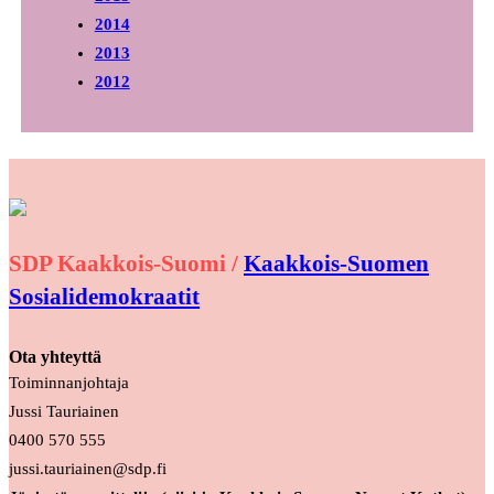
2014
2013
2012
SDP Kaakkois-Suomi /
Kaakkois-Suomen
Sosialidemokraatit
Ota yhteyttä
Toiminnanjohtaja
Jussi Tauriainen
0400 570 555
jussi.tauriainen@sdp.fi