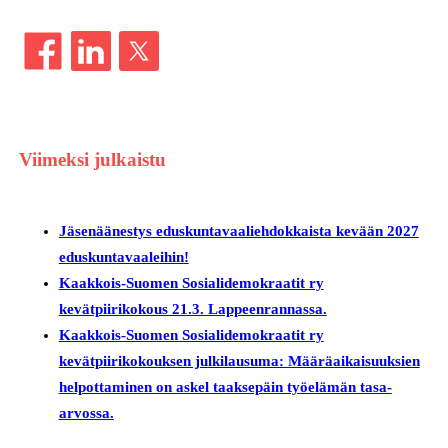
Viimeksi julkaistu
Jäsenäänestys eduskuntavaaliehdokkaista kevään 2027
eduskuntavaaleihin!
Kaakkois-Suomen Sosialidemokraatit ry
kevätpiirikokous 21.3. Lappeenrannassa.
Kaakkois-Suomen Sosialidemokraatit ry
kevätpiirikokouksen julkilausuma: Määräaikaisuuksien
helpottaminen on askel taaksepäin työelämän tasa-
arvossa.