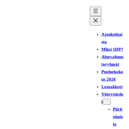
Siirry
sisältöön
Ajankohtai
sta
Miksi SDP?
Aluevaltuus
toryhmät
Puoluekoko
us 2026
Lomakkeet
Yhteystiedo
t
Piirit
oimis
to