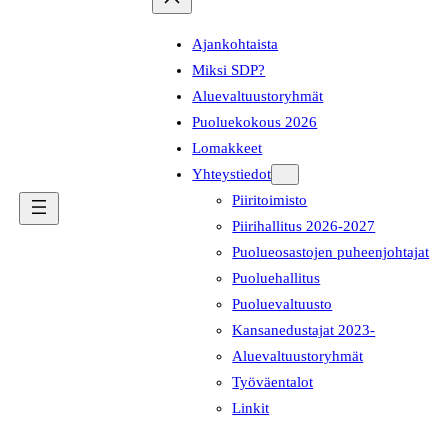
Ajankohtaista
Miksi SDP?
Aluevaltuustoryhmät
Puoluekokous 2026
Lomakkeet
Yhteystiedot
Piiritoimisto
Piirihallitus 2026-2027
Puolueosastojen puheenjohtajat
Puoluehallitus
Puoluevaltuusto
Kansanedustajat 2023-
Aluevaltuustoryhmät
Työväentalot
Linkit