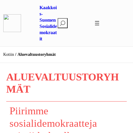
Siirry
Kaakkoi
sisältöön
s-
Suomen
E
Sosialide
t
mokraat
s
it
i
Kotiin
Aluevaltuustoryhmät
ALUEVALTUUSTORYH
MÄT
Piirimme
sosialidemokraatteja