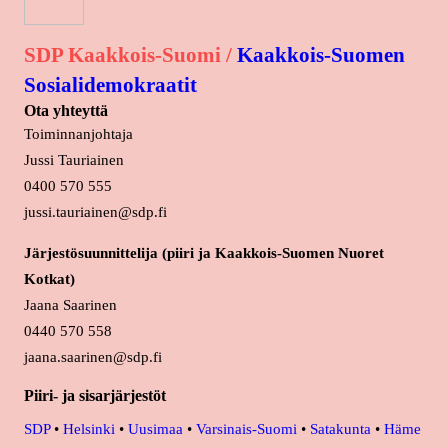
SDP Kaakkois-Suomi /
Kaakkois-Suomen
Sosialidemokraatit
Ota yhteyttä
Toiminnanjohtaja
Jussi Tauriainen
0400 570 555
jussi.tauriainen@sdp.fi
Järjestösuunnittelija (piiri ja Kaakkois-Suomen Nuoret
Kotkat)
Jaana Saarinen
0440 570 558
jaana.saarinen@sdp.fi
Piiri- ja sisarjärjestöt
SDP
•
Helsinki
•
Uusimaa
•
Varsinais-Suomi
•
Satakunta
•
Häme