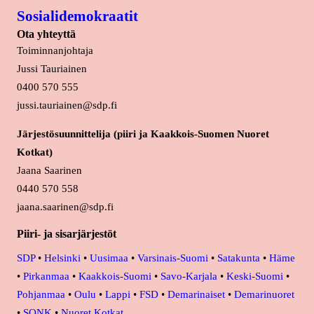
Sosialidemokraatit
Ota yhteyttä
Toiminnanjohtaja
Jussi Tauriainen
0400 570 555
jussi.tauriainen@sdp.fi
Järjestösuunnittelija (piiri ja Kaakkois-Suomen Nuoret
Kotkat)
Jaana Saarinen
0440 570 558
jaana.saarinen@sdp.fi
Piiri- ja sisarjärjestöt
SDP
•
Helsinki
•
Uusimaa
•
Varsinais-Suomi
•
Satakunta
•
Häme
•
Pirkanmaa
•
Kaakkois-Suomi
•
Savo-Karjala
•
Keski-Suomi
•
Pohjanmaa
•
Oulu
•
Lappi
•
FSD
•
Demarinaiset
•
Demarinuoret
•
SONK
•
Nuoret Kotkat