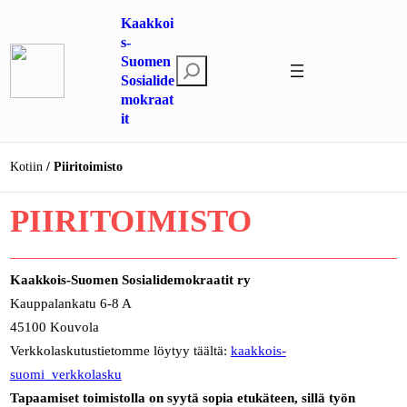
Siirry
Kaakkoi
sisältöön
s-
Suomen
E
Sosialide
t
mokraat
s
it
i
Kotiin
Piiritoimisto
PIIRITOIMISTO
Kaakkois-Suomen Sosialidemokraatit ry
Kauppalankatu 6-8 A
45100 Kouvola
Verkkolaskutustietomme löytyy täältä:
kaakkois-
suomi_verkkolasku
Tapaamiset toimistolla on syytä sopia etukäteen, sillä työn