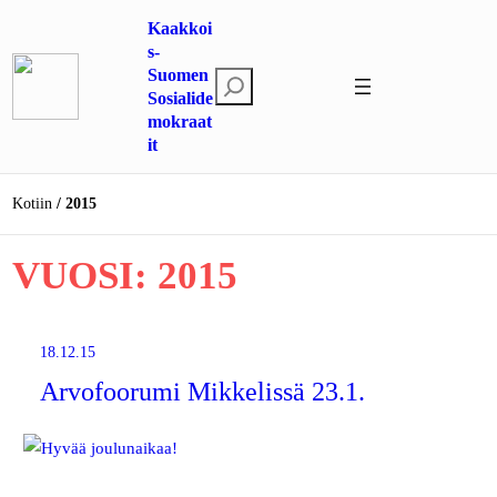
Siirry
Kaakkoi
sisältöön
s-
Suomen
E
Sosialide
t
mokraat
s
it
i
Kotiin
2015
VUOSI:
2015
18.12.15
Arvofoorumi Mikkelissä 23.1.