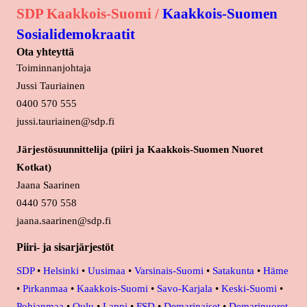
SDP Kaakkois-Suomi /
Kaakkois-Suomen
Sosialidemokraatit
Ota yhteyttä
Toiminnanjohtaja
Jussi Tauriainen
0400 570 555
jussi.tauriainen@sdp.fi
Järjestösuunnittelija (piiri ja Kaakkois-Suomen Nuoret
Kotkat)
Jaana Saarinen
0440 570 558
jaana.saarinen@sdp.fi
Piiri- ja sisarjärjestöt
SDP
•
Helsinki
•
Uusimaa
•
Varsinais-Suomi
•
Satakunta
•
Häme
•
Pirkanmaa
•
Kaakkois-Suomi
•
Savo-Karjala
•
Keski-Suomi
•
Pohjanmaa
•
Oulu
•
Lappi
•
FSD
•
Demarinaiset
•
Demarinuoret