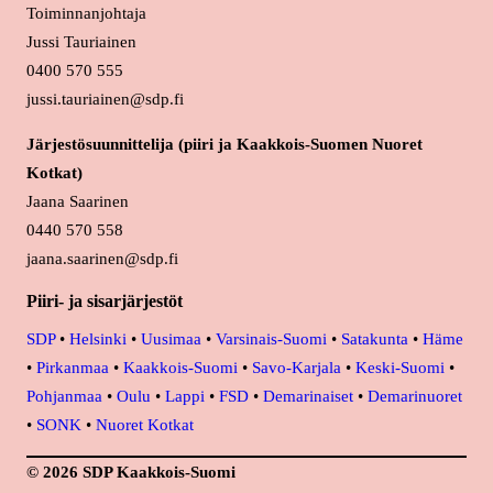
Toiminnanjohtaja
Jussi Tauriainen
0400 570 555
jussi.tauriainen@sdp.fi
Järjestösuunnittelija (piiri ja Kaakkois-Suomen Nuoret
Kotkat)
Jaana Saarinen
0440 570 558
jaana.saarinen@sdp.fi
Piiri- ja sisarjärjestöt
SDP
•
Helsinki
•
Uusimaa
•
Varsinais-Suomi
•
Satakunta
•
Häme
•
Pirkanmaa
•
Kaakkois-Suomi
•
Savo-Karjala
•
Keski-Suomi
•
Pohjanmaa
•
Oulu
•
Lappi
•
FSD
•
Demarinaiset
•
Demarinuoret
•
SONK
•
Nuoret Kotkat
© 2026 SDP Kaakkois-Suomi