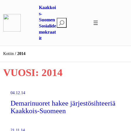
Siirry
Kaakkoi
sisältöön
s-
Suomen
E
Sosialide
t
mokraat
s
it
i
Kotiin
2014
VUOSI:
2014
04.12.14
Demarinuoret hakee järjestösihteeriä
Kaakkois-Suomeen
21.11.14