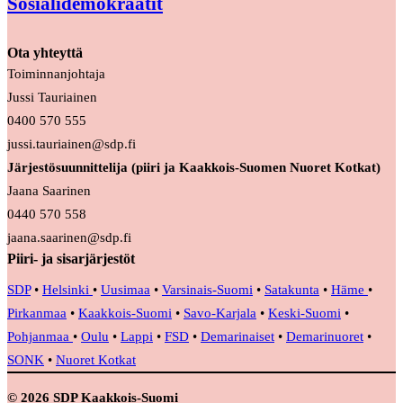
Sosialidemokraatit
Ota yhteyttä
Toiminnanjohtaja
Jussi Tauriainen
0400 570 555
jussi.tauriainen@sdp.fi
Järjestösuunnittelija (piiri ja Kaakkois-Suomen Nuoret Kotkat)
Jaana Saarinen
0440 570 558
jaana.saarinen@sdp.fi
Piiri- ja sisarjärjestöt
SDP
•
Helsinki
•
Uusimaa
•
Varsinais-Suomi
•
Satakunta
•
Häme
•
Pirkanmaa
•
Kaakkois-Suomi
•
Savo-Karjala
•
Keski-Suomi
•
Pohjanmaa
•
Oulu
•
Lappi
•
FSD
•
Demarinaiset
•
Demarinuoret
•
SONK
•
Nuoret Kotkat
© 2026 SDP Kaakkois-Suomi