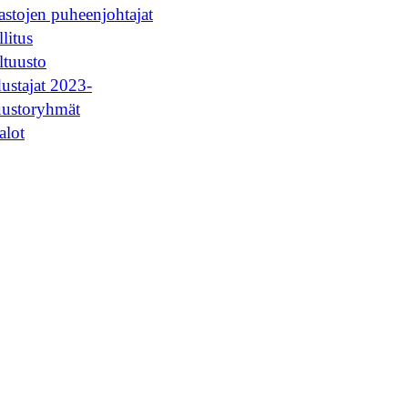
stojen puheenjohtajat
litus
ltuusto
ustajat 2023-
uustoryhmät
alot