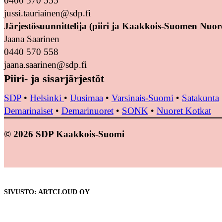
0400 570 555
jussi.tauriainen@sdp.fi
Järjestösuunnittelija (piiri ja Kaakkois-Suomen Nuor
Jaana Saarinen
0440 570 558
jaana.saarinen@sdp.fi
Piiri- ja sisarjärjestöt
SDP
•
Helsinki
•
Uusimaa
•
Varsinais-Suomi
•
Satakunta
Demarinaiset
•
Demarinuoret
•
SONK
•
Nuoret Kotkat
© 2026 SDP Kaakkois-Suomi
SIVUSTO: ARTCLOUD OY