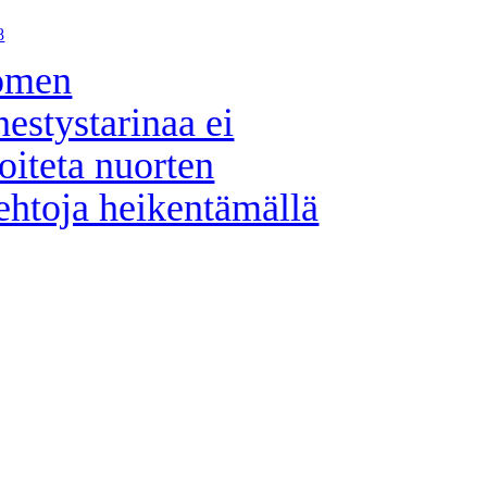
8
omen
estystarinaa ei
joiteta nuorten
ehtoja heikentämällä