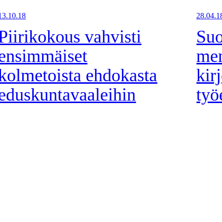
13.10.18
28.04.1
Piirikokous vahvisti
Su
ensimmäiset
men
kolmetoista ehdokasta
kir
eduskuntavaaleihin
työ