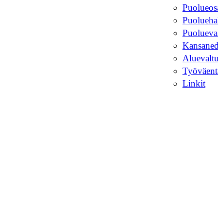
Puolueosa
Puoluehal
Puolueva
Kansaned
Aluevalt
Työväent
Linkit