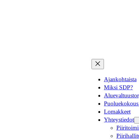
Ajankohtaista
Miksi SDP?
Aluevaltuusto
Puoluekokous
Lomakkeet
Yhteystiedot
Piiritoimi
Piirihall