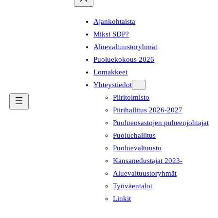
Ajankohtaista
Miksi SDP?
Aluevaltuustoryhmät
Puoluekokous 2026
Lomakkeet
Yhteystiedot
Piiritoimisto
Piirihallitus 2026-2027
Puolueosastojen puheenjohtajat
Puoluehallitus
Puoluevaltuusto
Kansanedustajat 2023-
Aluevaltuustoryhmät
Työväentalot
Linkit