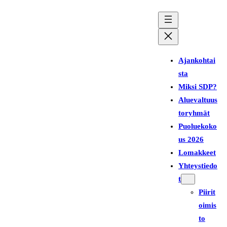
Siirry
sisältöön
Ajankohtai
sta
Miksi SDP?
Aluevaltuus
toryhmät
Puoluekoko
us 2026
Lomakkeet
Yhteystiedo
t
Piirit
oimis
to