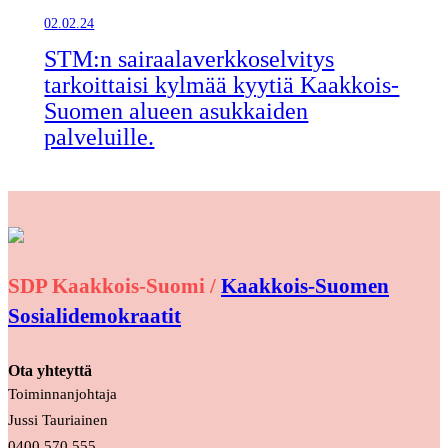
02.02.24
STM:n sairaalaverkkoselvitys
tarkoittaisi kylmää kyytiä Kaakkois-
Suomen alueen asukkaiden
palveluille.
SDP Kaakkois-Suomi /
Kaakkois-Suomen
Sosialidemokraatit
Ota yhteyttä
Toiminnanjohtaja
Jussi Tauriainen
0400 570 555