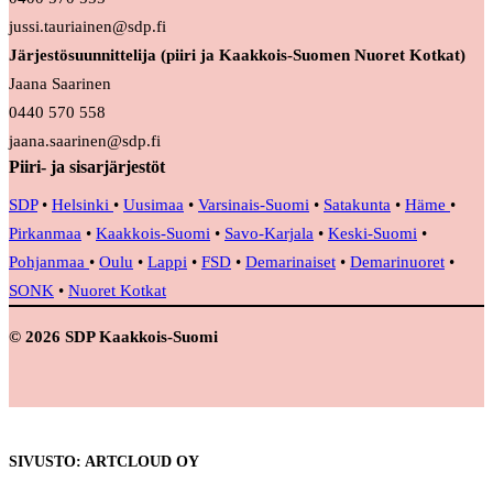
jussi.tauriainen@sdp.fi
Järjestösuunnittelija (piiri ja Kaakkois-Suomen Nuoret Kotkat)
Jaana Saarinen
0440 570 558
jaana.saarinen@sdp.fi
Piiri- ja sisarjärjestöt
SDP
•
Helsinki
•
Uusimaa
•
Varsinais-Suomi
•
Satakunta
•
Häme
•
Pirkanmaa
•
Kaakkois-Suomi
•
Savo-Karjala
•
Keski-Suomi
•
Pohjanmaa
•
Oulu
•
Lappi
•
FSD
•
Demarinaiset
•
Demarinuoret
•
SONK
•
Nuoret Kotkat
© 2026 SDP Kaakkois-Suomi
SIVUSTO: ARTCLOUD OY