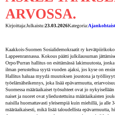
ARVOSSA.
Kirjoittaja:
Julkaistu:
23.03.2026
Kategoria:
Ajankohtais
Kaakkois-Suomen Sosialidemokraatit ry kevätpiirikokous 
Lappeenrannassa. Kokous päätti julkilausuman jättämise
Orpo/Purran hallitus on esittämässä lakimuutosta, jonk
ilman perusteltua syytä vuoden ajaksi, jos kyse on ensim
Hallitus haluaa myydä muutoksen joustona ja työllisyyt
työelämäheikennys, joka lisää epävarmuutta, eriarvoisuut
Suomessa määräaikaiset työsuhteet ovat jo nykyisellään
naiset ja nuoret ovat yliedustettuina määräaikaisten jo
naisilla huomattavasti yleisempiä kuin miehillä, ja alle 
määräaikaisesti, mikä lisää taloudellista epävarmuutta, 