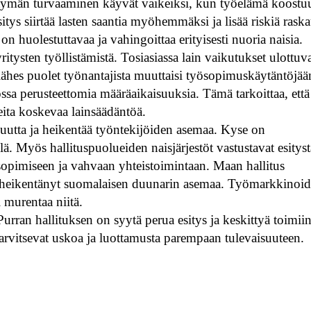
tymän turvaaminen käyvät vaikeiksi, kun työelämä koostu
esitys siirtää lasten saantia myöhemmäksi ja lisää riskiä rask
 huolestuttavaa ja vahingoittaa erityisesti nuoria naisia.
 yritysten työllistämistä. Tosiasiassa lain vaikutukset ulottuv
hes puolet työnantajista muuttaisi työsopimuskäytäntöjään
kossa perusteettomia määräaikaisuuksia. Tämä tarkoittaa, että
teita koskevaa lainsäädäntöä.
uutta ja heikentää työntekijöiden asemaa. Kyse on
ä. Myös hallituspuolueiden naisjärjestöt vastustavat esityst
pimiseen ja vahvaan yhteistoimintaan. Maan hallitus
 heikentänyt suomalaisen duunarin asemaa. Työmarkkinoi
i murentaa niitä.
ran hallituksen on syytä perua esitys ja keskittyä toimiin
tarvitsevat uskoa ja luottamusta parempaan tulevaisuuteen.