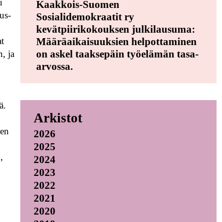
u
Kaakkois-Suomen
aus-
Sosialidemokraatit ry
kevätpiirikokouksen julkilausuma:
at
Määräaikaisuuksien helpottaminen
on askel taaksepäin työelämän tasa-
, ja
arvossa.
ä.
Arkistot
den
2026
2025
,
2024
2023
2022
2021
2020