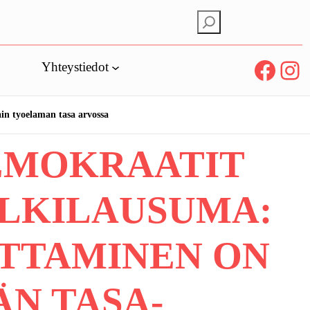
E
t
s
Facebook
Instagram
Yhteystiedot
i
in tyoelaman tasa arvossa
EMOKRAATIT
ULKILAUSUMA:
TTAMINEN ON
N TASA-