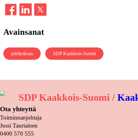
Avainsanat
piirikokous
SDP Kaakkois-Suomi
SDP Kaakkois-Suomi /
Kaak
Ota yhteyttä
Toiminnanjohtaja
Jussi Tauriainen
0400 570 555