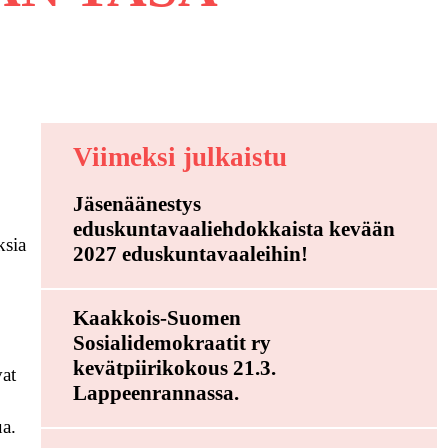
Viimeksi julkaistu
Jäsenäänestys
eduskuntavaaliehdokkaista kevään
ksia
2027 eduskuntavaaleihin!
Kaakkois-Suomen
Sosialidemokraatit ry
kevätpiirikokous 21.3.
vat
Lappeenrannassa.
ua.