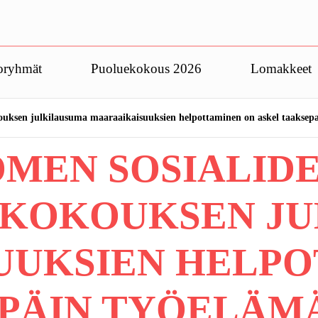
oryhmät
Puoluekokous 2026
Lomakkeet
ouksen julkilausuma maaraaikaisuuksien helpottaminen on askel taaksepa
OMEN SOSIALID
IKOKOUKSEN J
UUKSIEN HELPO
PÄIN TYÖELÄMÄ