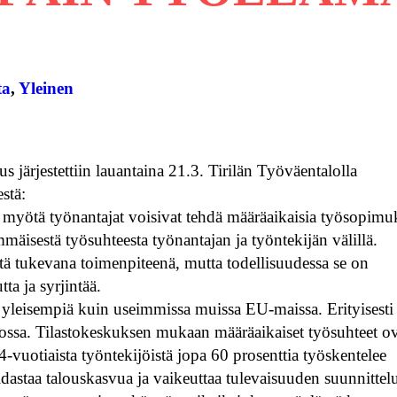
ta
, 
Yleinen
järjestettiin lauantaina 21.3. Tirilän Työväentalolla
stä:
a myötä työnantajat voisivat tehdä määräaikaisia työsopimu
mäisestä työsuhteesta työnantajan ja työntekijän välillä.
tä tukevana toimenpiteenä, mutta todellisuudessa se on
ta ja syrjintää.
 yleisempiä kuin useimmissa muissa EU-maissa. Erityisesti
ukossa. Tilastokeskuksen mukaan määräaikaiset työsuhteet o
34-vuotiaista työntekijöistä jopa 60 prosenttia työskentelee
hidastaa talouskasvua ja vaikeuttaa tulevaisuuden suunnittel