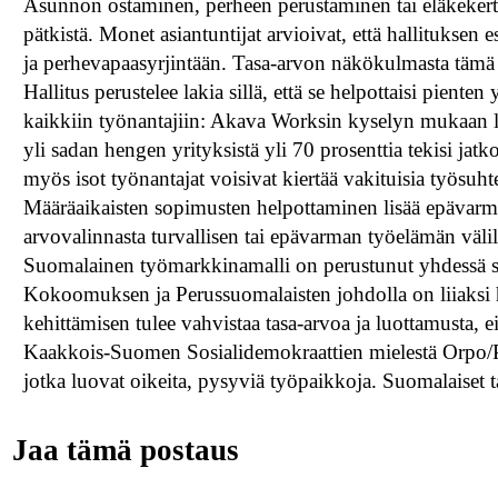
Asunnon ostaminen, perheen perustaminen tai eläkeker
pätkistä. Monet asiantuntijat arvioivat, että hallituksen 
ja perhevapaasyrjintään. Tasa-arvon näkökulmasta tämä on
Hallitus perustelee lakia sillä, että se helpottaisi pienten
kaikkiin työnantajiin: Akava Worksin kyselyn mukaan lä
yli sadan hengen yrityksistä yli 70 prosenttia tekisi jat
myös isot työnantajat voisivat kiertää vakituisia työsuh
Määräaikaisten sopimusten helpottaminen lisää epävarm
arvovalinnasta turvallisen tai epävarman työelämän välill
Suomalainen työmarkkinamalli on perustunut yhdessä so
Kokoomuksen ja Perussuomalaisten johdolla on liiaksi
kehittämisen tulee vahvistaa tasa-arvoa ja luottamusta, e
Kaakkois-Suomen Sosialidemokraattien mielestä Orpo/Pur
jotka luovat oikeita, pysyviä työpaikkoja. Suomalaiset 
Jaa tämä postaus