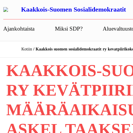
Siirry
Kaakkois-Suomen Sosialidemokraatit
sisältöön
Ajankohtaista
Miksi SDP?
Aluevaltuust
Kotiin
Kaakkois suomen sosialidemokraatit ry kevatpiirikok
KAAKKOIS-SU
RY KEVÄTPIIR
MÄÄRÄAIKAIS
ASKEL TAAKSE