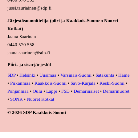
0400 570 555
jussi.tauriainen@sdp.fi
Järjestösuunnittelija (piiri ja Kaakkois-Suomen Nuoret
Kotkat)
Jaana Saarinen
0440 570 558
jaana.saarinen@sdp.fi
Piiri- ja sisarjärjestöt
SDP
•
Helsinki
•
Uusimaa
•
Varsinais-Suomi
•
Satakunta
•
Häme
•
Pirkanmaa
•
Kaakkois-Suomi
•
Savo-Karjala
•
Keski-Suomi
•
Pohjanmaa
•
Oulu
•
Lappi
•
FSD
•
Demarinaiset
•
Demarinuoret
•
SONK
•
Nuoret Kotkat
© 2026 SDP Kaakkois-Suomi