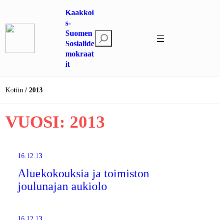
Siirry
Kaakkoi
sisältöön
s-
Suomen
E
Sosialide
t
mokraat
s
it
i
Kotiin
2013
VUOSI:
2013
16.12.13
Aluekokouksia ja toimiston
joulunajan aukiolo
16.12.13