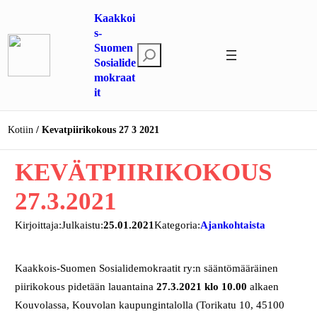
Siirry
Kaakkoi
sisältöön
s-
Suomen
E
Sosialide
t
mokraat
s
it
i
Kotiin
Kevatpiirikokous 27 3 2021
KEVÄTPIIRIKOKOUS
27.3.2021
Kirjoittaja:
Julkaistu:
25.01.2021
Kategoria:
Ajankohtaista
Kaakkois-Suomen Sosialidemokraatit ry:n sääntömääräinen
piirikokous pidetään lauantaina
27.3.2021 klo 10.00
alkaen
Kouvolassa, Kouvolan kaupungintalolla (Torikatu 10, 45100