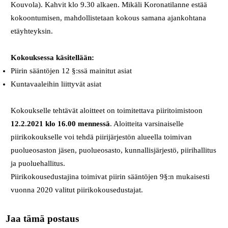
Kouvola). Kahvit klo 9.30 alkaen. Mikäli Koronatilanne estää
kokoontumisen, mahdollistetaan kokous samana ajankohtana
etäyhteyksin.
Kokouksessa käsitellään:
Piirin sääntöjen 12 §:ssä mainitut asiat
Kuntavaaleihin liittyvät asiat
Kokoukselle tehtävät aloitteet on toimitettava piiritoimistoon
12.2.2021 klo 16.00 mennessä
. Aloitteita varsinaiselle
piirikokoukselle voi tehdä piirijärjestön alueella toimivan
puolueosaston jäsen, puolueosasto, kunnallisjärjestö, piirihallitus
ja puoluehallitus.
Piirikokousedustajina toimivat piirin sääntöjen 9§:n mukaisesti
vuonna 2020 valitut piirikokousedustajat.
Jaa tämä postaus