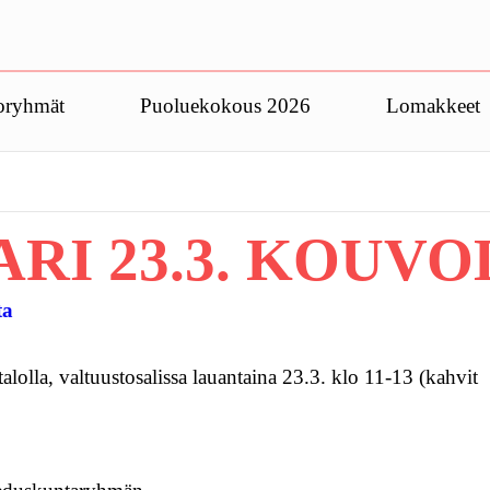
oryhmät
Puoluekokous 2026
Lomakkeet
RI 23.3. KOUV
ta
lolla, valtuustosalissa lauantaina 23.3. klo 11-13 (kahvit