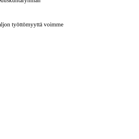
 eduskuntaryhmän
aljon työttömyyttä voimme