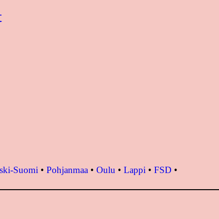
t
ski-Suomi
•
Pohjanmaa
•
Oulu
•
Lappi
•
FSD
•