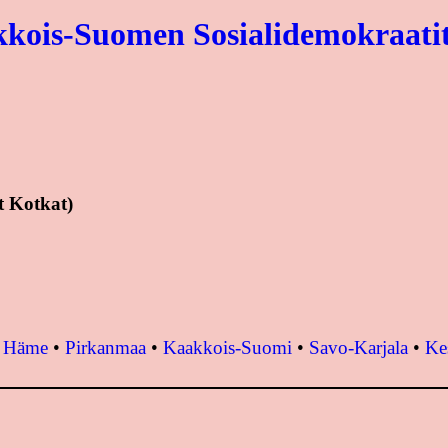
kois-Suomen Sosialidemokraati
t Kotkat)
•
Häme
•
Pirkanmaa
•
Kaakkois-Suomi
•
Savo-Karjala
•
Ke