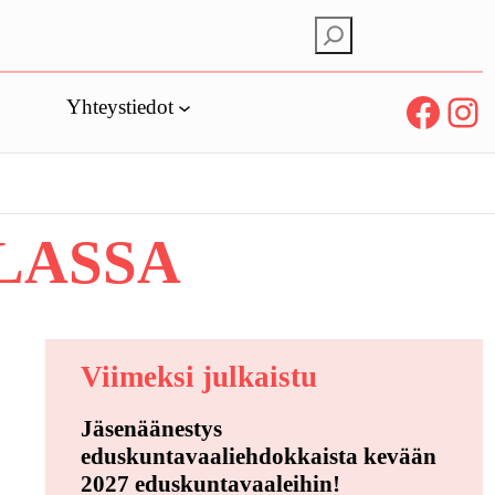
E
t
s
Facebook
Instagram
Yhteystiedot
i
OLASSA
Viimeksi julkaistu
Jäsenäänestys
eduskuntavaaliehdokkaista kevään
2027 eduskuntavaaleihin!