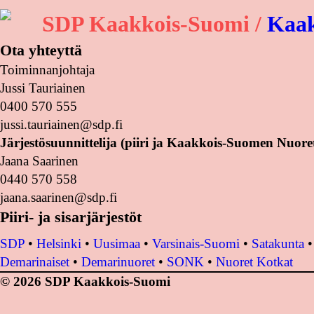
SDP Kaakkois-Suomi /
Kaak
Ota yhteyttä
Toiminnanjohtaja
Jussi Tauriainen
0400 570 555
jussi.tauriainen@sdp.fi
Järjestösuunnittelija (piiri ja Kaakkois-Suomen Nuore
Jaana Saarinen
0440 570 558
jaana.saarinen@sdp.fi
Piiri- ja sisarjärjestöt
SDP
•
Helsinki
•
Uusimaa
•
Varsinais-Suomi
•
Satakunta
Demarinaiset
•
Demarinuoret
•
SONK
•
Nuoret Kotkat
© 2026 SDP Kaakkois-Suomi