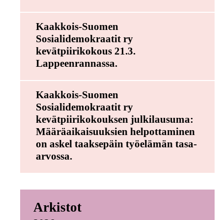
Kaakkois-Suomen
Sosialidemokraatit ry
kevätpiirikokous 21.3.
Lappeenrannassa.
Kaakkois-Suomen
Sosialidemokraatit ry
kevätpiirikokouksen julkilausuma:
Määräaikaisuuksien helpottaminen
on askel taaksepäin työelämän tasa-
arvossa.
Arkistot