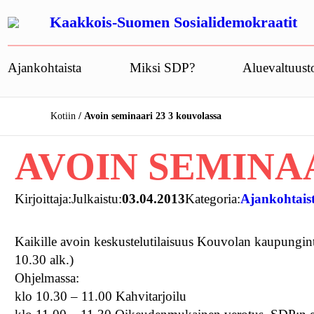
Siirry
Kaakkois-Suomen Sosialidemokraatit
sisältöön
Ajankohtaista
Miksi SDP?
Aluevaltuust
Kotiin
Avoin seminaari 23 3 kouvolassa
AVOIN SEMINAA
Kirjoittaja:
Julkaistu:
03.04.2013
Kategoria:
Ajankohtais
Kaikille avoin keskustelutilaisuus Kouvolan kaupunginta
10.30 alk.)
Ohjelmassa:
klo 10.30 – 11.00 Kahvitarjoilu