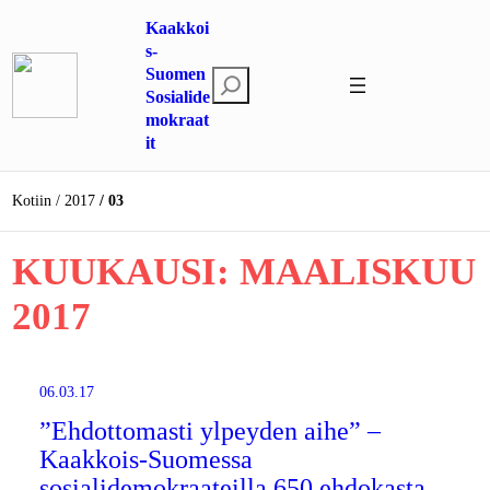
Siirry
Kaakkoi
sisältöön
s-
Suomen
E
Sosialide
t
mokraat
s
it
i
Kotiin
2017
03
KUUKAUSI:
MAALISKUU
2017
06.03.17
”Ehdottomasti ylpeyden aihe” –
Kaakkois-Suomessa
sosialidemokraateilla 650 ehdokasta