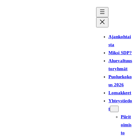
Siirry
sisältöön
Ajankohtai
sta
Miksi SDP?
Aluevaltuus
toryhmät
Puoluekoko
us 2026
Lomakkeet
Yhteystiedo
t
Piirit
oimis
to