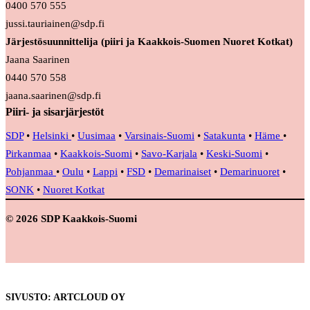
0400 570 555
jussi.tauriainen@sdp.fi
Järjestösuunnittelija (piiri ja Kaakkois-Suomen Nuoret Kotkat)
Jaana Saarinen
0440 570 558
jaana.saarinen@sdp.fi
Piiri- ja sisarjärjestöt
SDP
•
Helsinki
•
Uusimaa
•
Varsinais-Suomi
•
Satakunta
•
Häme
•
Pirkanmaa
•
Kaakkois-Suomi
•
Savo-Karjala
•
Keski-Suomi
•
Pohjanmaa
•
Oulu
•
Lappi
•
FSD
•
Demarinaiset
•
Demarinuoret
•
SONK
•
Nuoret Kotkat
© 2026 SDP Kaakkois-Suomi
SIVUSTO: ARTCLOUD OY