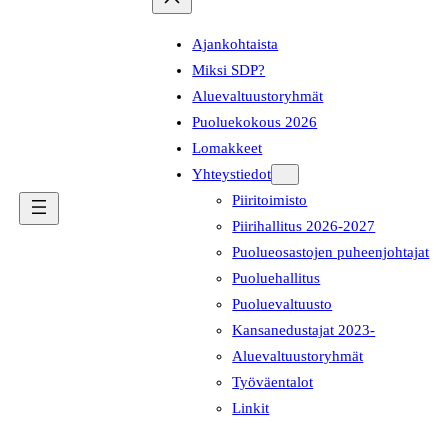
Ajankohtaista
Miksi SDP?
Aluevaltuustoryhmät
Puoluekokous 2026
Lomakkeet
Yhteystiedot
Piiritoimisto
Piirihallitus 2026-2027
Puolueosastojen puheenjohtajat
Puoluehallitus
Puoluevaltuusto
Kansanedustajat 2023-
Aluevaltuustoryhmät
Työväentalot
Linkit